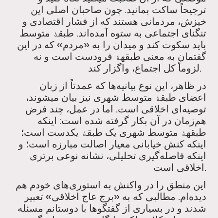
ترجیحاً ساکت بمانید. چون صاحبان اصلی این
خیزش، مردمانی هستند که از فشار اقتصادی و
تنگنای اجتماعی به ستوه آمده‌اند. طبق
متوسط
ۀ
باید سکوت کند و میدان را به «مردم» که در این
گفتمان به معنی طبقه
فرودست است و نه
ۀ
لزوماً کل اجتماع، واگزار کند.
در ظاهر، این نوع بیانیه‌ها که عمدتاً از زبان
اعضای طبق
متوسط شهری نیز بیان میشوند،
ۀ
توصیه‌ای اخلاقی است. اما در عمل، چند فرض
هم‌زمان در آن بکار گرفته شده است: اینکه
طبقه
متوسط شهری یک طبق
یکدست است؛
ۀ
ۀ
اینکه کنش خیابانی معیار اصالت مبارزه است؛ و
اینکه فاصله‌گیری تحلیلی، نشانه نوعی برتری
اخلاقی است.
این منطق را در واکنش به استوری‌های خودم هم
دیده‌ام. مطالبی که به «برج عاج اخلاقی» تعبیر
شدند و در بسیاری از گفتگوها با دوستانم مسئله