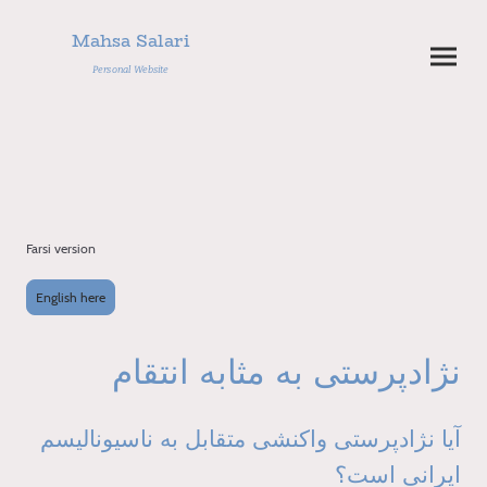
Mahsa Salari
Personal Website
Farsi version
English here
نژادپرستی به مثابه انتقام
آیا نژادپرستی واکنشی متقابل به ناسیونالیسم
ایرانی است؟