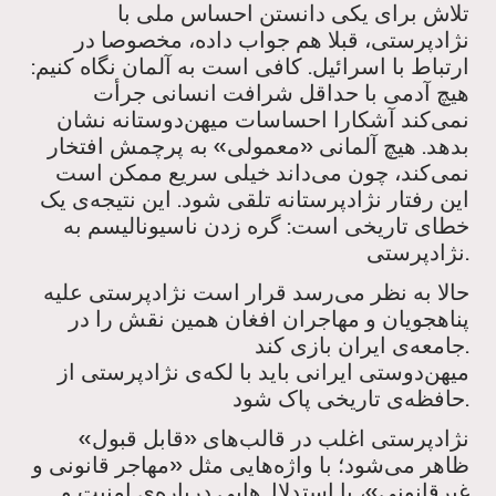
تلاش برای یکی دانستن احساس ملی با
نژادپرستی، قبلا هم جواب داده، مخصوصا در
ارتباط با اسرائیل. کافی است به آلمان نگاه کنیم:
هیچ آدمی با حداقل شرافت انسانی جرأت
نمی‌کند آشکارا احساسات میهن‌دوستانه نشان
بدهد. هیچ آلمانی «معمولی» به پرچمش افتخار
نمی‌کند، چون می‌داند خیلی سریع ممکن است
این رفتار نژادپرستانه تلقی شود. این نتیجه‌ی یک
خطای تاریخی است: گره زدن ناسیونالیسم به
نژادپرستی.
حالا به نظر می‌رسد قرار است نژادپرستی علیه
پناهجویان و مهاجران افغان همین نقش را در
جامعه‌ی ایران بازی کند.
میهن‌دوستی ایرانی باید با لکه‌ی نژادپرستی از
حافظه‌ی تاریخی پاک شود.
نژادپرستی اغلب در قالب‌های «قابل قبول»
ظاهر می‌شود؛ با واژه‌هایی مثل «مهاجر قانونی و
غیرقانونی»، با استدلال‌هایی درباره‌ی امنیت و