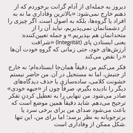
دیروز به جمله‌ای از آدام گرانت برخوردم که از
ذهنم خارج نمی‌شود: «بالاترین وفاداری ما نه به
افراد یا گروه‌ها، بلکه به اصول است. اگر چیزی را
از دشمنانمان نمی‌پذیریم، نباید آن را از
متحدانمان هم بپذیریم.» و جمله تعیین‌کننده:
«شرافت (Integrität) یعنی ایستادن پای
ارزش‌های خود، حتی زمانی که گروهِ خودت آن‌ها
را نقض می‌کند.»
فکر می‌کنم من دقیقاً همان‌جا ایستاده‌ام؛ نه خارج
از جنبش، اما نه مستحیل در آن. من حاضر نیستم
خشونت کلامی، ساده‌سازی یا حذف دیدگاه‌های
دیگر را نادیده بگیرم، صرفاً چون از «جبهه خودی»
صادر می‌شود. من تنهایی را به تعطیل کردنِ تفکر
ترجیح می‌دهم. شاید دقیقاً همین موضع است که
باعث می‌شود صدای من برای برخی سرد یا
برترجویانه به نظر برسد؛ اما برای من، این تنها
شکل ممکن از وفاداری است.